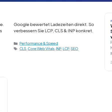
e.
Google bewertet Ladezeiten direkt. So
s
verbessern Sie LCP, CLS & INP konkret.
Kategorien
Performance & Speed
Schlagwörter
CLS
,
Core Web Vitals
,
INP
,
LCP
,
SEO
2
,