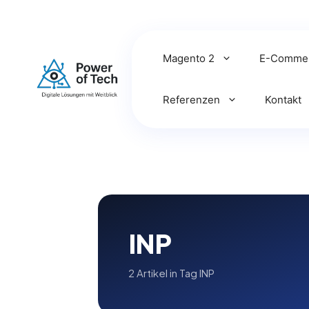
Zum
Inhalt
springen
Magento 2
E-Comme
Referenzen
Kontakt
INP
2 Artikel in Tag INP