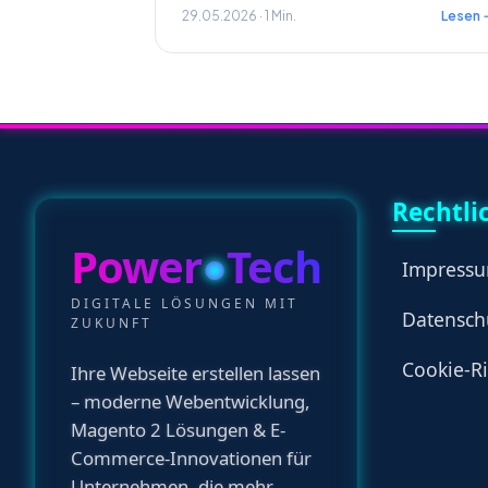
29.05.2026 · 1 Min.
Lesen 
Rechtli
Power
●
Tech
Impress
DIGITALE LÖSUNGEN MIT
Datensch
ZUKUNFT
Cookie-Ri
Ihre Webseite erstellen lassen
– moderne Webentwicklung,
Magento 2 Lösungen & E-
Commerce-Innovationen für
Unternehmen, die mehr