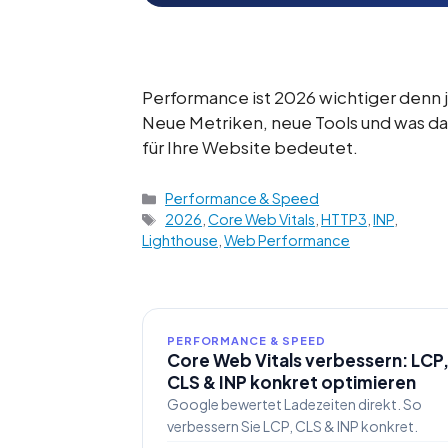
Performance ist 2026 wichtiger denn j
Neue Metriken, neue Tools und was da
für Ihre Website bedeutet.
Kategorien
Performance & Speed
Schlagwörter
2026
,
Core Web Vitals
,
HTTP3
,
INP
,
Lighthouse
,
Web Performance
PERFORMANCE & SPEED
Core Web Vitals verbessern: LCP
CLS & INP konkret optimieren
Google bewertet Ladezeiten direkt. So
verbessern Sie LCP, CLS & INP konkret.