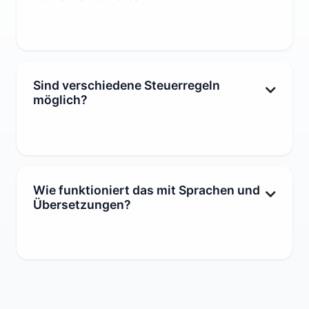
Ja. Magento erlaubt separate Domains pro
Store-View – mit individuellen Inhalten,
Währungen und SEO-Optimierung.
Sind verschiedene Steuerregeln
möglich?
Ja. Für jedes Land lassen sich eigene
Steuerklassen, Rechnungsformate und
Mehrwertsteuersätze einrichten.
Wie funktioniert das mit Sprachen und
Übersetzungen?
Magento trennt Sprache & Inhalt per Store-
View. Sie pflegen Produktdaten, CMS-
Texte und Kategorien separat pro Sprache.