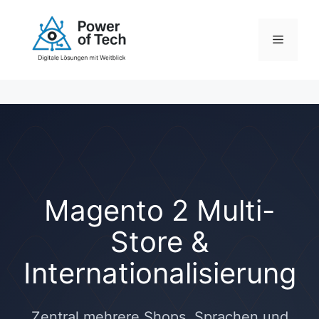
Zum
Inhalt
Menü
springen
Magento 2 Multi-
Store &
Internationalisierung
Zentral mehrere Shops, Sprachen und