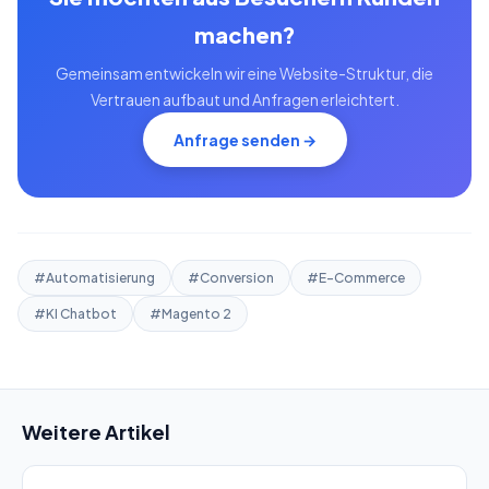
machen?
Gemeinsam entwickeln wir eine Website-Struktur, die
Vertrauen aufbaut und Anfragen erleichtert.
Anfrage senden →
#Automatisierung
#Conversion
#E-Commerce
#KI Chatbot
#Magento 2
Weitere Artikel