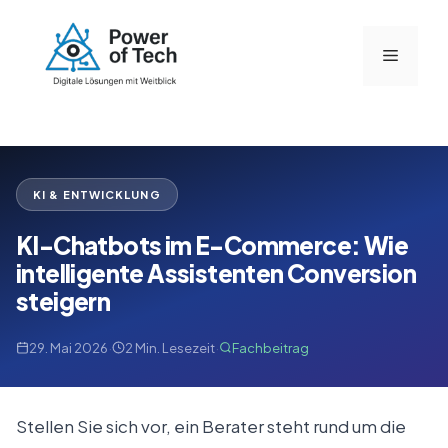
Zum
Inhalt
Menü
springen
KI & ENTWICKLUNG
KI-Chatbots im E-Commerce: Wie
intelligente Assistenten Conversion
steigern
·
·
29. Mai 2026
2 Min. Lesezeit
Fachbeitrag
Stellen Sie sich vor, ein Berater steht rund um die